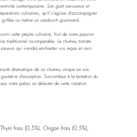
inventivité contemporaine. Son goût savoureux et
éparations culinaires, qu'il s'agisse d'accompagner
e grillée ou même un sandwich gourmand.
ir cette pépite culinaire, fruit de notre passion
aire traditionnel incomparable. Le chutney tomate
saveurs qui viendra enchanter vos repas et ravir
ntensité dramatique de ce chutney unique en son
 gustative d'exception. Succombez à la tentation du
ssez votre palais se délecter de cette création
Thym frais (0,5%), Origan frais (0,5%),