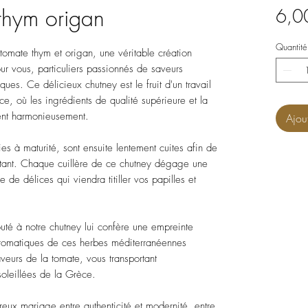
thym origan
6,0
Quantité
tomate thym et origan, une véritable création
ur vous, particuliers passionnés de saveurs
ques. Ce délicieux chutney est le fruit d'un travail
ce, où les ingrédients de qualité supérieure et la
ient harmonieusement.
Ajou
s à maturité, sont ensuite lentement cuites afin de
oûtant. Chaque cuillère de ce chutney dégage une
de délices qui viendra titiller vos papilles et
jouté à notre chutney lui confère une empreinte
aromatiques de ces herbes méditerranéennes
aveurs de la tomate, vous transportant
soleillées de la Grèce.
eux mariage entre authenticité et modernité, entre