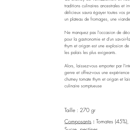
traditions culinaires ancestrales et 
délicieux saura égayer toutes vos pr
un plateau de fromages, une viand
Ne manquez pas l'occasion de découvr
pour la gastronomie et d'un savoir-f
thym et origan est une explosion de 
les palais les plus exigeants.
Alors, laissez-vous emporter par l'i
genre et offrez-vous une expérience
chutney tomate thym et origan et lai
culinaire somptueuse
Taille : 270 gr
Composants
:
Tomates (45%), 
Sucre, pectines