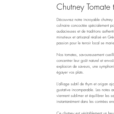
Chutney Tomate 
Découvrez notre incroyable chutney 
culinaire concoctée spécialement po
audacieuses et de traditions authenti
minutieux et artisanal réalisé en Grè
passion pour le terroir local se mar
Nos tomates, savoureusement cueillie
concentrer leur goût naturel et env
explosion de saveurs, une symphonie 
égayer vos plats.
L'alliage subtil de thym et origan a
gustative incomparable. Les notes 
viennent sublimer et équilibrer les s
instantanément dans les contrées en
Ce chutney est véritablement un heur