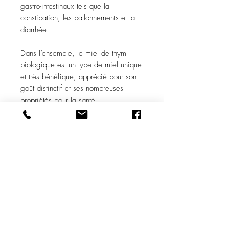
gastro-intestinaux tels que la
constipation, les ballonnements et la
diarrhée.
Dans l’ensemble, le miel de thym
biologique est un type de miel unique
et très bénéfique, apprécié pour son
goût distinctif et ses nombreuses
propriétés pour la santé.
Notre miel de thym a été distingué
dans de nombreux concours de
dégustation et de qualité, remportant
des prix du goût or et platine.
Combinaisons de saveurs :
Son profil gustatif unique en fait
A conserver :
un ingrédient populaire dans
de nombreux plats
Dans un endroit ombragé et