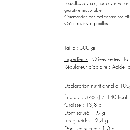
nouvelles saveurs, nos olives verte
gustative inoubliable.
Commandez dès maintenant nos olive
Grèce ravir vos papilles.
Taille : 500 gr
Ingrédients
:
Olives vertes Halk
Régulateur d'acidité
:
Acide la
Déclaration nutritionnelle 100
Énergie : 576 kJ / 140 kcal
Graisse : 13,8 g
Dont saturé: 1,9 g
Les glucides : 2,4 g
Dont les sucres : 1,0 g