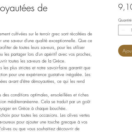
noyautées de
9,1
Quantité
ment cultivées sur le terroir grec sont récoltées de
rir une saveur d'une qualité exceptionnelle. Que ce
rofiter de toutes leurs saveurs, pour les utiliser
Ajou
 les partager lors d'un apéritif avec vos proches,
vrir toutes les saveurs de la Grèce.
les plus strictes et notre savoir-faire garantit que
ction pour une expérience gustative inégalée. Les
nées avant d'être dénoyautées, ce qui les rend
s des conditions optimales, ensoleillées et riches
gion méditerranéenne. Cela se traduit par un goût
 voyager en Grèce à chaque bouchée.
hoix pour toutes les occasions. Les olives vertes
avoureux pour ajouter une touche grecque à vos
olives ou que vous souhaitiez découvrir de