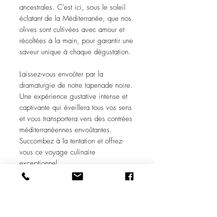
ancestrales. C'est ici, sous le soleil
éclatant de la Méditerranée, que nos
olives sont cultivées avec amour et
récoltées à la main, pour garantir une
saveur unique à chaque dégustation.
Laissez-vous envoûter par la
dramaturgie de notre tapenade noire.
Une expérience gustative intense et
captivante qui éveillera tous vos sens
et vous transportera vers des contrées
méditerranéennes envoûtantes.
Succombez à la tentation et offrez-
vous ce voyage culinaire
exceptionnel.
Taille : 100 gr
Ingrédients
:
pâte d'olives