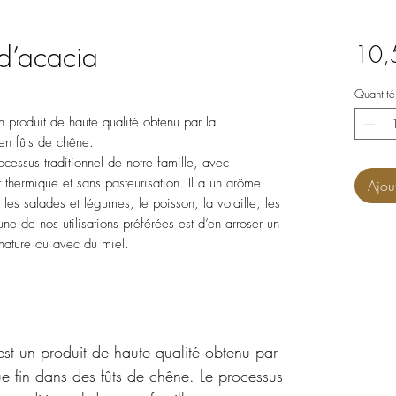
 d’acacia
10,
Quantité
n produit de haute qualité obtenu par la
en fûts de chêne.
ocessus traditionnel de notre famille, avec
t thermique et sans pasteurisation. Il a un arôme
Ajou
s les salades et légumes, le poisson, la volaille, les
une de nos utilisations préférées est d’en arroser un
nature ou avec du miel.
est un produit de haute qualité obtenu par
ue fin dans des fûts de chêne. Le processus