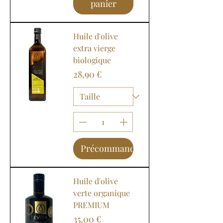
panier
Huile d'olive
extra vierge
biologique
Prix
28,90 €
Précommander
Huile d'olive
verte organique
PREMIUM
Prix
35,00 €