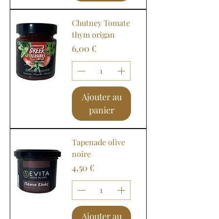
Chutney Tomate
thym origan
Prix
6,00 €
Ajouter au
panier
Tapenade olive
noire
Prix
4,50 €
Ajouter au